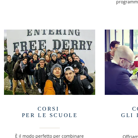
programma
CORSI
C
PER LE SCUOLE
GLI
È il modo perfetto per combinare
Offriam