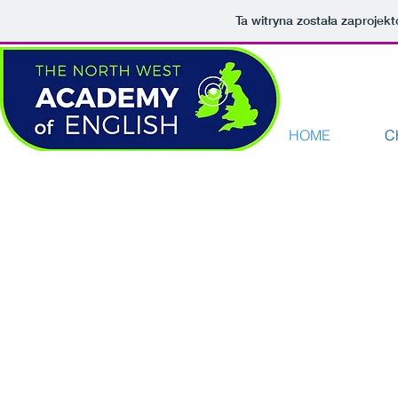
Ta witryna została zaproje
HOME
C