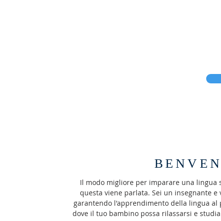
7. Le nostre lezioni sono condotte in modo int
8. Lavoriamo solo con famiglie ospitanti di f
migliorare le proprie competenze linguistiche
9. Derry è una città molto sicura, piena di attr
10. L’atmosfera é sempre amichevole e familia
BENVEN
Il modo migliore per imparare una lingua
questa viene parlata. Sei un insegnante e v
garantendo l'apprendimento della lingua al pi
dove il tuo bambino possa rilassarsi e studi