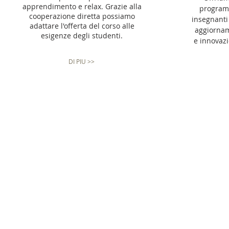
apprendimento e relax. Grazie alla
program
cooperazione diretta possiamo
insegnanti
adattare l'offerta del corso alle
aggiornam
esigenze degli studenti.
e innovazi
DI PIU >>
"Amazing helpful staff ...warm
"Amazing p
hospitality, exceptional classes
be a super
and activities" -
Niki Hyde,
NWAE" -
M
Denver
Verona